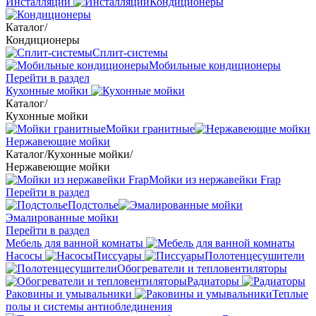
Инсталляции
Кондиционеры
Каталог
/
Кондиционеры
Сплит-системы
Мобильные кондиционеры
Перейти в раздел
Кухонные мойки
Каталог
/
Кухонные мойки
Мойки гранитные
Нержавеющие мойки
Каталог
/
Кухонные мойки
/
Нержавеющие мойки
Мойки из нержавейки Frap
Перейти в раздел
Подстолье
Эмалированные мойки
Перейти в раздел
Мебель для ванной комнаты
Насосы
Писсуары
Полотенцесушители
Обогреватели и тепловентиляторы
Радиаторы
Раковины и умывальники
Теплые
полы и системы антиоблединения