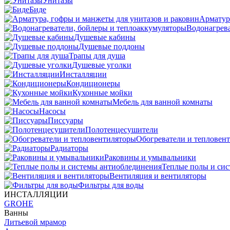
Унитазы
Биде
Арматур
Водонагрева
Душевые кабины
Душевые поддоны
Трапы для душа
Душевые уголки
Инсталляции
Кондиционеры
Кухонные мойки
Мебель для ванной комнаты
Насосы
Писсуары
Полотенцесушители
Обогреватели и тепловен
Радиаторы
Раковины и умывальники
Теплые полы и си
Вентиляция и вентиляторы
Фильтры для воды
ИНСТАЛЛЯЦИИ
GROHE
Ванны
Литьевой мрамор