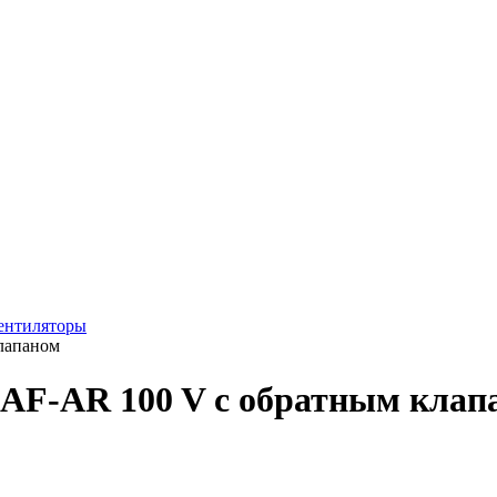
ентиляторы
лапаном
BAF-AR 100 V с обратным клап