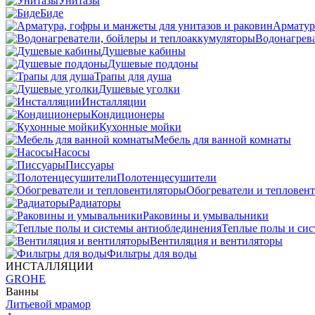
Унитазы
Биде
Арматур
Водонагрева
Душевые кабины
Душевые поддоны
Трапы для душа
Душевые уголки
Инсталляции
Кондиционеры
Кухонные мойки
Мебель для ванной комнаты
Насосы
Писсуары
Полотенцесушители
Обогреватели и тепловен
Радиаторы
Раковины и умывальники
Теплые полы и си
Вентиляция и вентиляторы
Фильтры для воды
ИНСТАЛЛЯЦИИ
GROHE
Ванны
Литьевой мрамор