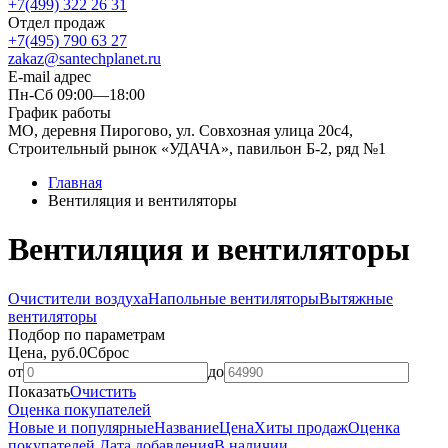
+7(499) 322 26 31
Отдел продаж
+7(495) 790 63 27
zakaz@santechplanet.ru
E-mail адрес
Пн-Сб 09:00—18:00
График работы
МО, деревня Пирогово, ул. Совхозная улица 20с4,
Строительный рынок «УДАЧА», павильон Б-2, ряд №1
Главная
Вентиляция и вентиляторы
Вентиляция и вентиляторы
Очистители воздуха
Напольные вентиляторы
Вытяжные
вентиляторы
Подбор по параметрам
Цена, руб.
0
Сброс
от
до
Показать
Очистить
Оценка покупателей
Новые и популярные
Название
Цена
Хиты продаж
Оценка
покупателей
Дата добавления
В наличии