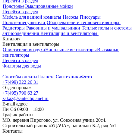
Перейти в раздел
Подстолье
Эмалированные мойки
Перейти в раздел
Мебель для ванной комнаты
Насосы
Писсуары
Полотенцесушители
Обогреватели и тепловентиляторы
Радиаторы
Раковины и умывальники
Теплые полы и системы
антиоблединения
Вентиляция и вентиляторы
Каталог
/
Вентиляция и вентиляторы
Очистители воздуха
Напольные вентиляторы
Вытяжные
вентиляторы
Перейти в раздел
Фильтры для воды
Способы оплаты
Планета Сантехники
Фото
+7(499) 322 26 31
Отдел продаж
+7(495) 790 63 27
zakaz@santechplanet.ru
E-mail адрес
Пн-Сб 09:00—18:00
График работы
МО, деревня Пирогово, ул. Совхозная улица 20с4,
Строительный рынок «УДАЧА», павильон Б-2, ряд №1
Контакты