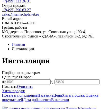
+7(499) 322 26 31
Отдел продаж
+7(495) 790 63 27
zakaz@santechplanet.ru
E-mail адрес
Пн-Сб 09:00—18:00
График работы
МО, деревня Пирогово, ул. Совхозная улица 20с4,
Строительный рынок «УДАЧА», павильон Б-2, ряд №1
Главная
Инсталляции
Инсталляции
Подбор по параметрам
Цена, руб.
0
Сброс
от
до
Показать
Очистить
Хиты продаж
Новые и популярные
Название
Цена
Хиты продаж
Оценка
покупателей
Дата добавления
В наличии