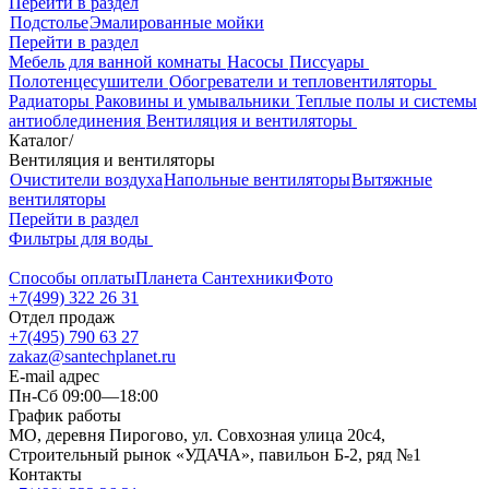
Перейти в раздел
Подстолье
Эмалированные мойки
Перейти в раздел
Мебель для ванной комнаты
Насосы
Писсуары
Полотенцесушители
Обогреватели и тепловентиляторы
Радиаторы
Раковины и умывальники
Теплые полы и системы
антиоблединения
Вентиляция и вентиляторы
Каталог
/
Вентиляция и вентиляторы
Очистители воздуха
Напольные вентиляторы
Вытяжные
вентиляторы
Перейти в раздел
Фильтры для воды
Способы оплаты
Планета Сантехники
Фото
+7(499) 322 26 31
Отдел продаж
+7(495) 790 63 27
zakaz@santechplanet.ru
E-mail адрес
Пн-Сб 09:00—18:00
График работы
МО, деревня Пирогово, ул. Совхозная улица 20с4,
Строительный рынок «УДАЧА», павильон Б-2, ряд №1
Контакты