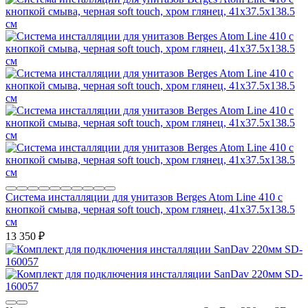
Система инсталляции для унитазов Berges Atom Line 410 с
кнопкой смыва, черная soft touch, хром глянец, 41x37.5x138.5
см
13 350
₽