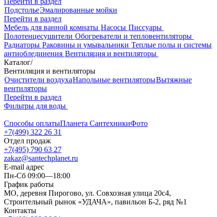
Перейти в раздел
Подстолье
Эмалированные мойки
Перейти в раздел
Мебель для ванной комнаты
Насосы
Писсуары
Полотенцесушители
Обогреватели и тепловентиляторы
Радиаторы
Раковины и умывальники
Теплые полы и системы
антиоблединения
Вентиляция и вентиляторы
Каталог
/
Вентиляция и вентиляторы
Очистители воздуха
Напольные вентиляторы
Вытяжные
вентиляторы
Перейти в раздел
Фильтры для воды
Способы оплаты
Планета Сантехники
Фото
+7(499) 322 26 31
Отдел продаж
+7(495) 790 63 27
zakaz@santechplanet.ru
E-mail адрес
Пн-Сб 09:00—18:00
График работы
МО, деревня Пирогово, ул. Совхозная улица 20с4,
Строительный рынок «УДАЧА», павильон Б-2, ряд №1
Контакты