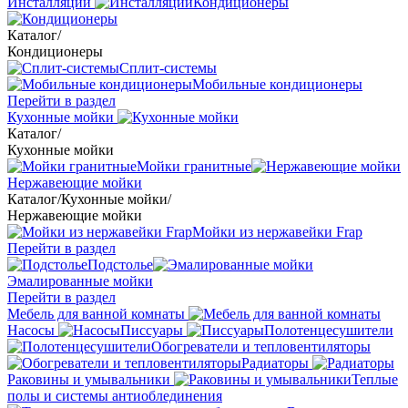
Инсталляции
Кондиционеры
Каталог
/
Кондиционеры
Сплит-системы
Мобильные кондиционеры
Перейти в раздел
Кухонные мойки
Каталог
/
Кухонные мойки
Мойки гранитные
Нержавеющие мойки
Каталог
/
Кухонные мойки
/
Нержавеющие мойки
Мойки из нержавейки Frap
Перейти в раздел
Подстолье
Эмалированные мойки
Перейти в раздел
Мебель для ванной комнаты
Насосы
Писсуары
Полотенцесушители
Обогреватели и тепловентиляторы
Радиаторы
Раковины и умывальники
Теплые
полы и системы антиоблединения