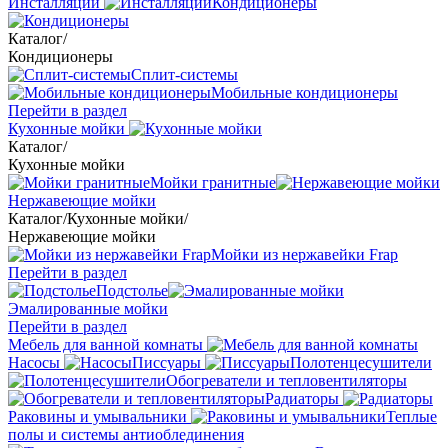
Инсталляции
Кондиционеры
Каталог
/
Кондиционеры
Сплит-системы
Мобильные кондиционеры
Перейти в раздел
Кухонные мойки
Каталог
/
Кухонные мойки
Мойки гранитные
Нержавеющие мойки
Каталог
/
Кухонные мойки
/
Нержавеющие мойки
Мойки из нержавейки Frap
Перейти в раздел
Подстолье
Эмалированные мойки
Перейти в раздел
Мебель для ванной комнаты
Насосы
Писсуары
Полотенцесушители
Обогреватели и тепловентиляторы
Радиаторы
Раковины и умывальники
Теплые
полы и системы антиоблединения