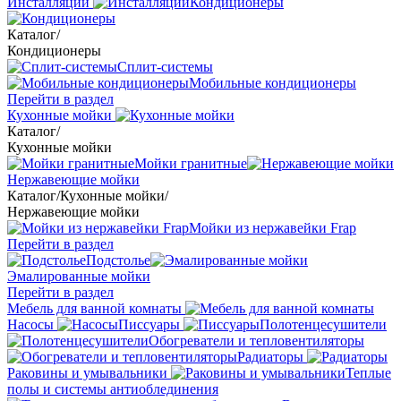
Инсталляции
Кондиционеры
Каталог
/
Кондиционеры
Сплит-системы
Мобильные кондиционеры
Перейти в раздел
Кухонные мойки
Каталог
/
Кухонные мойки
Мойки гранитные
Нержавеющие мойки
Каталог
/
Кухонные мойки
/
Нержавеющие мойки
Мойки из нержавейки Frap
Перейти в раздел
Подстолье
Эмалированные мойки
Перейти в раздел
Мебель для ванной комнаты
Насосы
Писсуары
Полотенцесушители
Обогреватели и тепловентиляторы
Радиаторы
Раковины и умывальники
Теплые
полы и системы антиоблединения