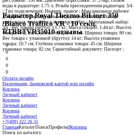
расстояние: 350 мм; Давление опрессовки: 37.5 бар; Объем
воды в радиаторе: 1.75 л; Резьба присоединения радиатора: 3/4
; Тип подключения: Нижнее, правое ; Максимальное рабочее
Радиатор Royal Thermo BiLiner 350
давление: 25 бар; Предельное давление: 200 бар; Набор
крепежных элементов в комплекте: Нет ; Монтажный набор:
/Bianco Traffico VR - 10 секц.
Да ; Вес товара (нетто): 13.7 кг; Масса секции: 1.44 кг; Высота
RTBBTVR35010 отзывы
товара: 43.1 см; Глубина товара: 8.7 см; Ширина товара: 80 см;
Вес товара с упаковкой (брутто): 14 кг; Высота упаковки
товара: 10.7 см; Глубина упаковки товара: 45 см; Ширина
0
упаковки товара: 82 см; Гарантийный документ: Паспорт ;
0
0
0
0
Оплата онлайн
Наличными, банковской картой или онлайн
Корзина
Личный кабинет
Корзина
Личный кабинет
Корзина
Личный кабинет
+7(499) 322 26 31
Главная
Каталог
Поиск
Профиль
0
Корзина
Поиск по каталогу