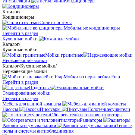
Инсталляции
Кондиционеры
Каталог
/
Кондиционеры
Сплит-системы
Мобильные кондиционеры
Перейти в раздел
Кухонные мойки
Каталог
/
Кухонные мойки
Мойки гранитные
Нержавеющие мойки
Каталог
/
Кухонные мойки
/
Нержавеющие мойки
Мойки из нержавейки Frap
Перейти в раздел
Подстолье
Эмалированные мойки
Перейти в раздел
Мебель для ванной комнаты
Насосы
Писсуары
Полотенцесушители
Обогреватели и тепловентиляторы
Радиаторы
Раковины и умывальники
Теплые
полы и системы антиоблединения