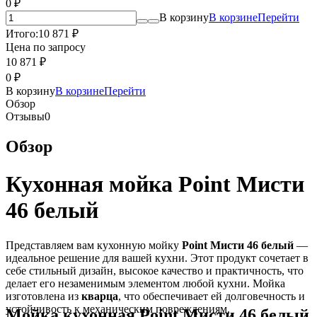
0
₽
В корзину
В корзине
Перейти
Итого:
10 871
₽
Цена по запросу
10 871
₽
0
₽
В корзину
В корзине
Перейти
Обзор
Отзывы
0
Обзор
Кухонная мойка Point Мисти
46 белый
Представляем вам кухонную мойку
Point Мисти 46 белый
—
идеальное решение для вашей кухни. Этот продукт сочетает в
себе стильный дизайн, высокое качество и практичность, что
делает его незаменимым элементом любой кухни. Мойка
изготовлена из
кварца
, что обеспечивает ей долговечность и
устойчивость к механическим повреждениям.
Мойка кухонная Point Мисти 46 белый