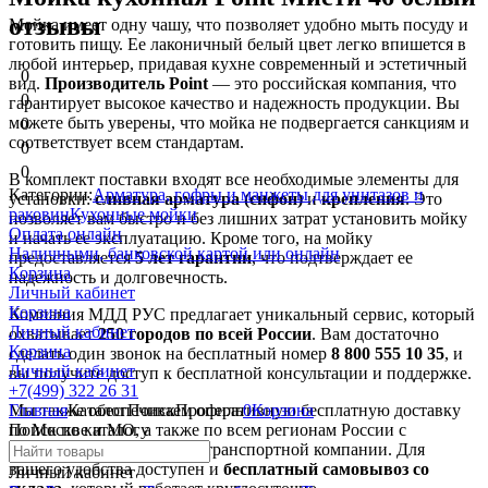
отзывы
Мойка имеет одну чашу, что позволяет удобно мыть посуду и
готовить пищу. Ее лаконичный белый цвет легко впишется в
любой интерьер, придавая кухне современный и эстетичный
0
вид.
Производитель Point
— это российская компания, что
0
гарантирует высокое качество и надежность продукции. Вы
можете быть уверены, что мойка не подвергается санкциям и
0
соответствует всем стандартам.
0
0
В комплект поставки входят все необходимые элементы для
Категории:
Арматура, гофры и манжеты для унитазов и
установки:
сливная арматура (сифон)
и
крепления
. Это
раковин
Кухонные мойки
позволяет вам быстро и без лишних затрат установить мойку
Оплата онлайн
и начать ее эксплуатацию. Кроме того, на мойку
Наличными, банковской картой или онлайн
предоставляется
5 лет гарантии
, что подтверждает ее
Корзина
надежность и долговечность.
Личный кабинет
Корзина
Компания МДД РУС предлагает уникальный сервис, который
Личный кабинет
охватывает
250 городов по всей России
. Вам достаточно
Корзина
сделать один звонок на бесплатный номер
8 800 555 10 35
, и
Личный кабинет
вы получите доступ к бесплатной консультации и поддержке.
+7(499) 322 26 31
Мы также обеспечиваем оперативную бесплатную доставку
Главная
Каталог
Поиск
Профиль
0
Корзина
по Москве и МО, а также по всем регионам России с
Поиск по каталогу
помощью любой удобной транспортной компании. Для
вашего удобства доступен и
бесплатный самовывоз со
Личный кабинет