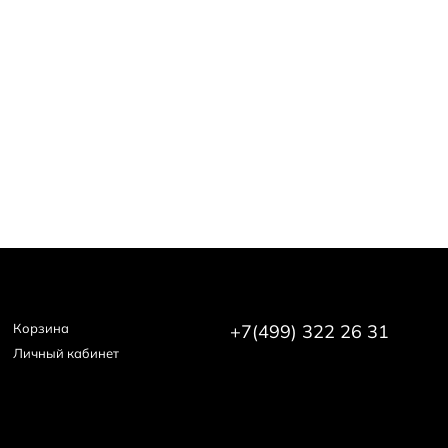
, что ваш выбор поддерживает отечественного
Корзина
+7(499) 322 26 31
Личный кабинет