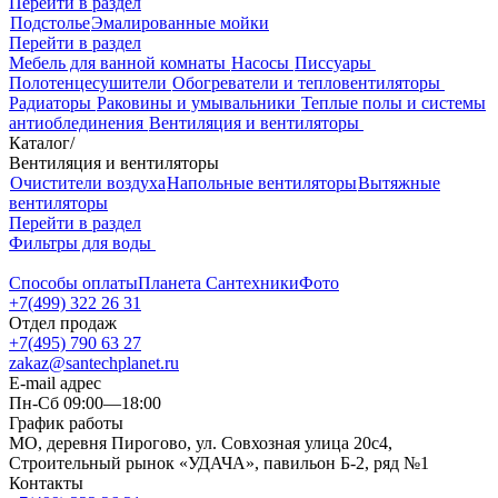
Перейти в раздел
Подстолье
Эмалированные мойки
Перейти в раздел
Мебель для ванной комнаты
Насосы
Писсуары
Полотенцесушители
Обогреватели и тепловентиляторы
Радиаторы
Раковины и умывальники
Теплые полы и системы
антиоблединения
Вентиляция и вентиляторы
Каталог
/
Вентиляция и вентиляторы
Очистители воздуха
Напольные вентиляторы
Вытяжные
вентиляторы
Перейти в раздел
Фильтры для воды
Способы оплаты
Планета Сантехники
Фото
+7(499) 322 26 31
Отдел продаж
+7(495) 790 63 27
zakaz@santechplanet.ru
E-mail адрес
Пн-Сб 09:00—18:00
График работы
МО, деревня Пирогово, ул. Совхозная улица 20с4,
Строительный рынок «УДАЧА», павильон Б-2, ряд №1
Контакты