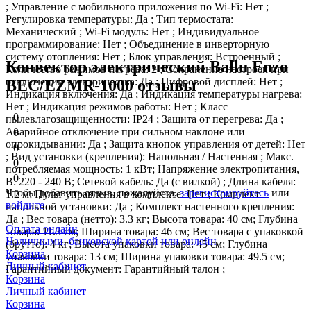
; Управление c мобильного приложения по Wi-Fi: Нет ;
Регулировка температуры: Да ; Тип термостата:
Механический ; Wi-Fi модуль: Нет ; Индивидуальное
программирование: Нет ; Объединение в инверторную
систему отопления: Нет ; Блок управления: Встроенный ;
Конвектор электрический Ballu Enzo
Количество режимов нагрева: 2 ; Сохранение настроек при
отключении электричества: Да ; Цифровой дисплей: Нет ;
BEC/EZMR-1000 отзывы
Индикация включения: Да ; Индикация температуры нагрева:
Нет ; Индикация режимов работы: Нет ; Класс
0
пылевлагозащищенности: IP24 ; Защита от перегрева: Да ;
Аварийное отключение при сильном наклоне или
0
опрокидывании: Да ; Защита кнопок управления от детей: Нет
0
; Вид установки (крепления): Напольная / Настенная ; Макс.
0
потребляемая мощность: 1 кВт; Напряжение электропитания,
0
В: 220 - 240 В; Сетевой кабель: Да (с вилкой) ; Длина кабеля:
Чтобы добавить отзыв, пожалуйста,
зарегистрируйтесь
или
1.2 м; Пульт управления в комплекте: Нет ; Комплект
войдите
напольной установки: Да ; Комплект настенного крепления:
Да ; Вес товара (нетто): 3.3 кг; Высота товара: 40 см; Глубина
Оплата онлайн
товара: 11.3 см; Ширина товара: 46 см; Вес товара с упаковкой
Наличными, банковской картой или онлайн
(брутто): 4 кг; Высота упаковки товара: 45 см; Глубина
Корзина
упаковки товара: 13 см; Ширина упаковки товара: 49.5 см;
Личный кабинет
Гарантийный документ: Гарантийный талон ;
Корзина
Личный кабинет
Корзина