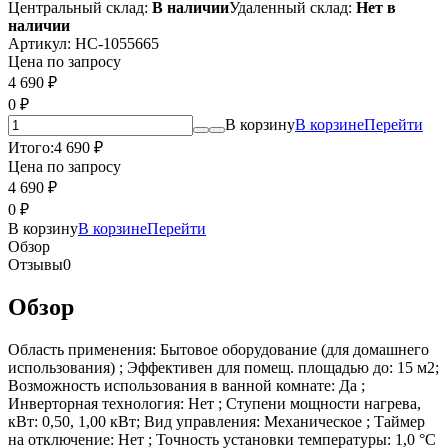
Центральный склад:
В наличии
Удаленный склад:
Нет в
наличии
Артикул:
НС-1055665
Цена по запросу
4 690
₽
0
₽
В корзину
В корзине
Перейти
Итого:
4 690
₽
Цена по запросу
4 690
₽
0
₽
В корзину
В корзине
Перейти
Обзор
Отзывы
0
Обзор
Область применения: Бытовое оборудование (для домашнего
использования) ; Эффективен для помещ. площадью до: 15 м2;
Возможность использования в ванной комнате: Да ;
Инверторная технология: Нет ; Ступени мощности нагрева,
кВт: 0,50, 1,00 кВт; Вид управления: Механическое ; Таймер
на отключение: Нет ; Точность установки температуры: 1,0 °С