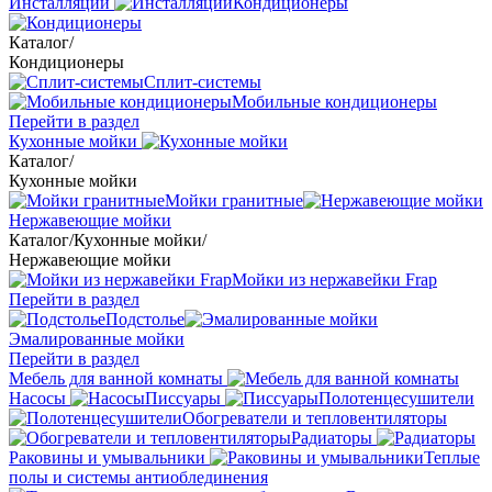
Инсталляции
Кондиционеры
Каталог
/
Кондиционеры
Сплит-системы
Мобильные кондиционеры
Перейти в раздел
Кухонные мойки
Каталог
/
Кухонные мойки
Мойки гранитные
Нержавеющие мойки
Каталог
/
Кухонные мойки
/
Нержавеющие мойки
Мойки из нержавейки Frap
Перейти в раздел
Подстолье
Эмалированные мойки
Перейти в раздел
Мебель для ванной комнаты
Насосы
Писсуары
Полотенцесушители
Обогреватели и тепловентиляторы
Радиаторы
Раковины и умывальники
Теплые
полы и системы антиоблединения