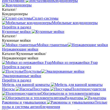
Инсталляции
Кондиционеры
Каталог
/
Кондиционеры
Сплит-системы
Мобильные кондиционеры
Перейти в раздел
Кухонные мойки
Каталог
/
Кухонные мойки
Мойки гранитные
Нержавеющие мойки
Каталог
/
Кухонные мойки
/
Нержавеющие мойки
Мойки из нержавейки Frap
Перейти в раздел
Подстолье
Эмалированные мойки
Перейти в раздел
Мебель для ванной комнаты
Насосы
Писсуары
Полотенцесушители
Обогреватели и тепловентиляторы
Радиаторы
Раковины и умывальники
Теплые
полы и системы антиоблединения