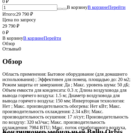
0
₽
В корзину
В корзине
Перейти
Итого:
29 790
₽
Цена по запросу
29 790
₽
0
₽
В корзину
В корзине
Перейти
Обзор
Отзывы
0
Обзор
Область применения: Бытовое оборудование (для домашнего
использования) ; Эффективен для помещ. площадью до: 20 м2;
Режим защиты от замерзания: Да ; Макс. уровень шума: 50 дБ;
Объем емкости для конденсата: 0.3 л; Длина воздуховода для
вывода горячего воздуха: 1.5 м; Диаметр воздуховода для
вывода горячего воздуха: 150 мм; Инверторная технология:
Нет ; Макс. производительность обогрева: Нет кВт; Макс.
производительность охлаждения: 2.34 кВт; Макс.
производительность осушения: 17 л/сут; Производительность
по воздуху: 320 м3/час; Макс. производительность
охлаждения: 7984 BTU; Макс. поток отработанного воздуха,
Кондиционер мобильный Ballu Orbis
м/час: 420 ; Вид управления: Электронное ; Таймер на