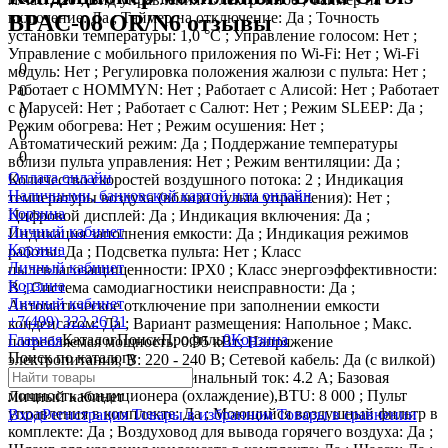
включение: Да ; Таймер на отключение: Да ; Точность
BPAC-08 OR/N6 отзывы
установки температуры: 1,0 °С ; Управление голосом: Нет ;
Управление c мобильного приложения по Wi-Fi: Нет ; Wi-Fi
0
модуль: Нет ; Регулировка положения жалюзи с пульта: Нет ;
Работает с HOMMYN: Нет ; Работает с Алисой: Нет ; Работает
0
с Марусей: Нет ; Работает с Салют: Нет ; Режим SLEEP: Да ;
0
Режим обогрева: Нет ; Режим осушения: Нет ;
0
Автоматический режим: Да ; Поддержание температуры
0
вблизи пульта управления: Нет ; Режим вентиляции: Да ;
Оплата онлайн
Количество скоростей воздушного потока: 2 ; Индикация
Наличными, банковской картой или онлайн
температуры воздуха (вблизи пульта управления): Нет ;
Корзина
Цифровой дисплей: Да ; Индикация включения: Да ;
Личный кабинет
Индикация заполнения емкости: Да ; Индикация режимов
Корзина
работы: Да ; Подсветка пульта: Нет ; Класс
Личный кабинет
пылевлагозащищенности: IPX0 ; Класс энергоэффективности:
Корзина
B ; Система самодиагностики неисправности: Да ;
Личный кабинет
Автоматическое отключение при заполнении емкости
+7(499) 322 26 31
конденсатом: Да ; Вариант размещения: Напольное ; Макс.
Главная
Каталог
Поиск
Профиль
0
Корзина
потребляемая мощность: 0.95 кВт; Напряжение
Поиск по каталогу
электропитания, В: 220 - 240 В; Сетевой кабель: Да (с вилкой)
; Длина кабеля: 1.5 м; Номинальный ток: 4.2 А; Базовая
мощность кондиционера (охлаждение),BTU: 8 000 ; Пульт
Личный кабинет
управления в комплекте: Да ; Моющийся воздушный фильтр в
Вход
Регистрация
Товары в избранном
Товары в сравнении
комплекте: Да ; Воздуховод для вывода горячего воздуха: Да ;