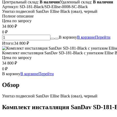
Центральный склад:
В наличии
Удаленный склад:
В наличии
Артикул:
SD-181-Black/SD-Ellise-0008-SC-Black
Унитаз подвесной SanDav Ellise Black (овал), черный
Полное описание
Цена по запросу
34 800
₽
0
₽
В корзину
В корзине
Перейти
Итого:
34 800
₽
Комплект инсталляция SanDav SD-181-Black с унитазом Ellise B
Цена по запросу
34 800
₽
0
₽
В корзину
В корзине
Перейти
Обзор
Унитаз подвесной SanDav Ellise Black (овал), черный
Комплект инсталляция SanDav SD-181-Bl