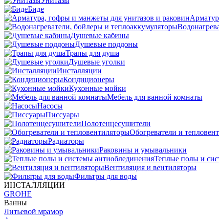
Унитазы
Биде
Арматур
Водонагрева
Душевые кабины
Душевые поддоны
Трапы для душа
Душевые уголки
Инсталляции
Кондиционеры
Кухонные мойки
Мебель для ванной комнаты
Насосы
Писсуары
Полотенцесушители
Обогреватели и тепловен
Радиаторы
Раковины и умывальники
Теплые полы и си
Вентиляция и вентиляторы
Фильтры для воды
ИНСТАЛЛЯЦИИ
GROHE
Ванны
Литьевой мрамор