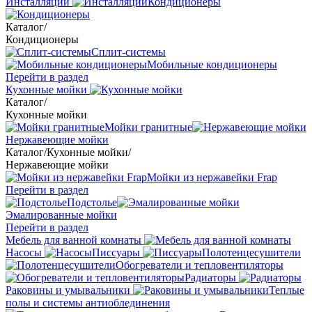
Инсталляции
Кондиционеры
Каталог
/
Кондиционеры
Сплит-системы
Мобильные кондиционеры
Перейти в раздел
Кухонные мойки
Каталог
/
Кухонные мойки
Мойки гранитные
Нержавеющие мойки
Каталог
/
Кухонные мойки
/
Нержавеющие мойки
Мойки из нержавейки Frap
Перейти в раздел
Подстолье
Эмалированные мойки
Перейти в раздел
Мебель для ванной комнаты
Насосы
Писсуары
Полотенцесушители
Обогреватели и тепловентиляторы
Радиаторы
Раковины и умывальники
Теплые
полы и системы антиоблединения