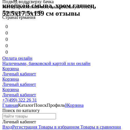
Подвод воды
сверху бачка
кнопкой смыва, хром глянец,
Метод крепления
в пол, в капитальную стену
Диаметр слива, см
9
52.5x17.5x139 см отзывы
Страна
Германия
0
0
0
0
0
Оплата онлайн
Наличными, банковской картой или онлайн
Корзина
Личный кабинет
Корзина
Личный кабинет
Корзина
Личный кабинет
+7(499) 322 26 31
Главная
Каталог
Поиск
Профиль
0
Корзина
Поиск по каталогу
Личный кабинет
Вход
Регистрация
Товары в избранном
Товары в сравнении