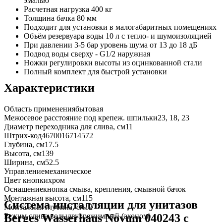
эмалью
Расчетная нагрузка 400 кг
Толщина бачка 80 мм
Подходит для установки в малогабаритных помещениях
Объём резервуара воды 10 л с тепло- и шумоизоляцией
При давлении 3-5 бар уровень шума от 13 до 18 дБ
Подвод воды сверху - G1/2 наружная
Ножки регулировки высоты из оцинкованной стали
Полный комплект для быстрой установки
Характеристики
Область применения
бытовая
Межосевое расстояние под крепеж. шпильки
23, 18, 23
Диаметр переходника для слива, см
11
Штрих-код
4670016714572
Глубина, см
17.5
Высота, см
139
Ширина, см
52.5
Управление
механическое
Цвет кнопки
хром
Оснащение
кнопка смыва, крепления, смывной бачок
Монтажная высота, см
115
Система инсталляции для унитазов
Монтажная глубина, см
12
Режим слива воды
двухрежимный (эконом)
Berges Wasserhaus Novum 040243 с