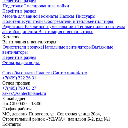
Перейти в раздел
Подстолье
Эмалированные мойки
Перейти в раздел
Мебель для ванной комнаты
Насосы
Писсуары
Полотенцесушители
Обогреватели и тепловентиляторы
Радиаторы
Раковины и умывальники
Теплые полы и системы
антиоблединения
Вентиляция и вентиляторы
Каталог
/
Вентиляция и вентиляторы
Очистители воздуха
Напольные вентиляторы
Вытяжные
вентиляторы
Перейти в раздел
Фильтры для воды
Способы оплаты
Планета Сантехники
Фото
+7(499) 322 26 31
Отдел продаж
+7(495) 790 63 27
zakaz@santechplanet.ru
E-mail адрес
Пн-Сб 09:00—18:00
График работы
МО, деревня Пирогово, ул. Совхозная улица 20с4,
Строительный рынок «УДАЧА», павильон Б-2, ряд №1
Контакты