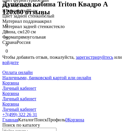
Цвет фурнитуры
белый
Душевая кабина Triton Квадро А
Высота, см
228 см
Ширина, см
80 см
120x80 отзывы
Цвет задней стенки
белый
Материал поддона
акрил
0
Материал задней стенки
стекло
Длина, см
120 см
0
Форма
прямоугольная
0
Страна
Россия
0
0
Чтобы добавить отзыв, пожалуйста,
зарегистрируйтесь
или
войдите
Оплата онлайн
Наличными, банковской картой или онлайн
Корзина
Личный кабинет
Корзина
Личный кабинет
Корзина
Личный кабинет
+7(499) 322 26 31
Главная
Каталог
Поиск
Профиль
0
Корзина
Поиск по каталогу