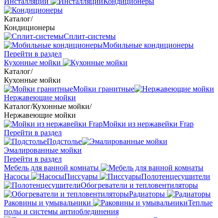
Инсталляции
Кондиционеры
Каталог
/
Кондиционеры
Сплит-системы
Мобильные кондиционеры
Перейти в раздел
Кухонные мойки
Каталог
/
Кухонные мойки
Мойки гранитные
Нержавеющие мойки
Каталог
/
Кухонные мойки
/
Нержавеющие мойки
Мойки из нержавейки Frap
Перейти в раздел
Подстолье
Эмалированные мойки
Перейти в раздел
Мебель для ванной комнаты
Насосы
Писсуары
Полотенцесушители
Обогреватели и тепловентиляторы
Радиаторы
Раковины и умывальники
Теплые
полы и системы антиоблединения