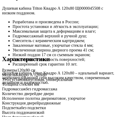
Душевая кабина Triton Квадро А 120x80 Щ0000045508 с
низким поддоном.
Разработана и произведена в России;
Простота установки и лёгкость в эксплуатации;
Максимальная защита к деформациям и влаге;
Гидромассажный верхний и ручной душ;
Смеситель с керамическим картриджем;
Закаленные матовые, узорчатые стекла 4 мм;
Увеличенная ширина дверного проема 41 см;
Низкий поддон 17 см со съемным экраном;
Характеристики
Санитарная безопасность поверхностей;
Расширенный срок гарантии 10 лет.
Размеры
120х80 см
Душевая кабина Triton Квадро А 120x80 – идеальный вариант,
Модель
Квадро А 120x80
зарекомендовавший себя высоким качеством, современным
Угол установки
угловая, универсальная
дизайном и надежностью.
Толщина стекла
4 мм
Гидромассаж
без гидромассажа
Количество дверей
две двери
Исполнение полотна двери
матовое, узорчатое
Конструкция дверей
раздвижные
Подсветка
без подсветки
Высота поддона
низкий