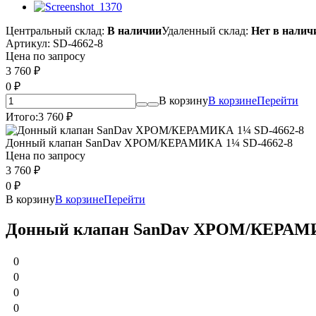
Центральный склад:
В наличии
Удаленный склад:
Нет в налич
Артикул:
SD-4662-8
Цена по запросу
3 760
₽
0
₽
В корзину
В корзине
Перейти
Итого:
3 760
₽
Донный клапан SanDav ХРОМ/КЕРАМИКА 1¼ SD-4662-8
Цена по запросу
3 760
₽
0
₽
В корзину
В корзине
Перейти
Донный клапан SanDav ХРОМ/КЕРАМИ
0
0
0
0