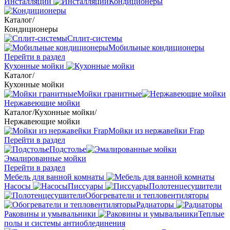
Инсталляции
Кондиционеры
Каталог
/
Кондиционеры
Сплит-системы
Мобильные кондиционеры
Перейти в раздел
Кухонные мойки
Каталог
/
Кухонные мойки
Мойки гранитные
Нержавеющие мойки
Каталог
/
Кухонные мойки
/
Нержавеющие мойки
Мойки из нержавейки Frap
Перейти в раздел
Подстолье
Эмалированные мойки
Перейти в раздел
Мебель для ванной комнаты
Насосы
Писсуары
Полотенцесушители
Обогреватели и тепловентиляторы
Радиаторы
Раковины и умывальники
Теплые
полы и системы антиоблединения