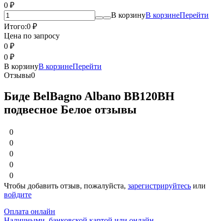
0
₽
В корзину
В корзине
Перейти
Итого:
0
₽
Цена по запросу
0
₽
0
₽
В корзину
В корзине
Перейти
Отзывы
0
Биде BelBagno Albano BB120BH
подвесное Белое отзывы
0
0
0
0
0
Чтобы добавить отзыв, пожалуйста,
зарегистрируйтесь
или
войдите
Оплата онлайн
Наличными, банковской картой или онлайн