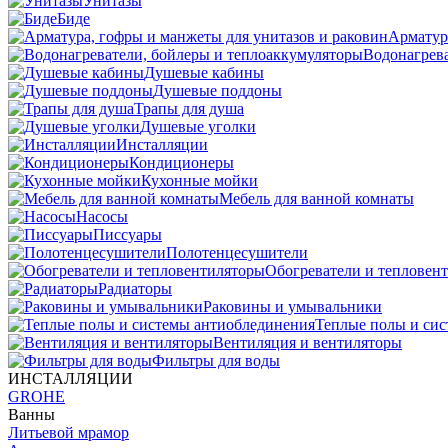
Унитазы
Биде
Арматур
Водонагрева
Душевые кабины
Душевые поддоны
Трапы для душа
Душевые уголки
Инсталляции
Кондиционеры
Кухонные мойки
Мебель для ванной комнаты
Насосы
Писсуары
Полотенцесушители
Обогреватели и тепловен
Радиаторы
Раковины и умывальники
Теплые полы и си
Вентиляция и вентиляторы
Фильтры для воды
ИНСТАЛЛЯЦИИ
GROHE
Ванны
Литьевой мрамор