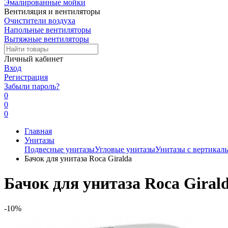
Эмалированные мойки
Вентиляция и вентиляторы
Очистители воздуха
Напольные вентиляторы
Вытяжные вентиляторы
Личный кабинет
Вход
Регистрация
Забыли пароль?
0
0
0
Главная
Унитазы
Подвесные унитазы
Угловые унитазы
Унитазы с вертикал
Бачок для унитаза Roca Giralda
Бачок для унитаза Roca Giral
-10%