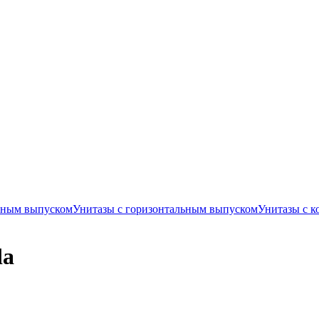
ьным выпуском
Унитазы с горизонтальным выпуском
Унитазы с 
da