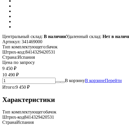
Центральный склад:
В наличии
Удаленный склад:
Нет в налич
Артикул:
341469000
Тип комплектующего:
бачок
Штрих-код:
8414329420531
Страна:
Испания
Цена по запросу
9 450
₽
10 490
₽
В корзину
В корзине
Перейти
Итого:
9 450
₽
Характеристики
Тип комплектующего
бачок
Штрих-код
8414329420531
Страна
Испания