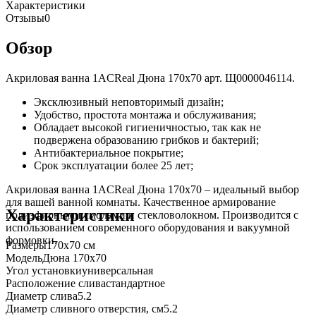
Характеристики
Отзывы
0
Обзор
Акриловая ванна 1ACReal Дюна 170х70 арт. Щ0000046114.
Эксклюзивный неповторимый дизайн;
Удобство, простота монтажа и обслуживания;
Обладает высокой гигиеничностью, так как не
подвержена образованию грибков и бактерий;
Антибактериальное покрытие;
Срок эксплуатации более 25 лет;
Акриловая ванна 1ACReal Дюна 170х70 – идеальный выбор
для вашей ванной комнаты. Качественное армирование
Характеристики
полиэфирными смолами и стекловолокном. Производится с
использованием современного оборудования и вакуумной
формовки.
Размеры
170х70 см
Модель
Дюна 170х70
Угол установки
универсальная
Расположение слива
стандартное
Диаметр слива
5.2
Диаметр сливного отверстия, см
5.2