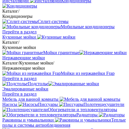
Инсталляции
Кондиционеры
Каталог
/
Кондиционеры
Сплит-системы
Мобильные кондиционеры
Перейти в раздел
Кухонные мойки
Каталог
/
Кухонные мойки
Мойки гранитные
Нержавеющие мойки
Каталог
/
Кухонные мойки
/
Нержавеющие мойки
Мойки из нержавейки Frap
Перейти в раздел
Подстолье
Эмалированные мойки
Перейти в раздел
Мебель для ванной комнаты
Насосы
Писсуары
Полотенцесушители
Обогреватели и тепловентиляторы
Радиаторы
Раковины и умывальники
Теплые
полы и системы антиоблединения