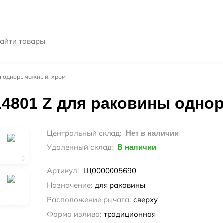
ны однорычажный, хром
 14801 Z для раковины одн
Центральный склад:
Нет в наличии
Удаленный склад:
В наличии
Артикул:
Щ0000005690
Назначение:
для раковины
Расположение рычага:
сверху
Форма излива:
традиционная