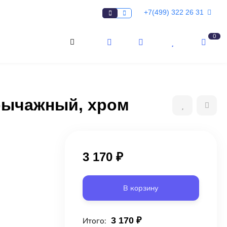
+7(499) 322 26 31
0
орычажный, хром
3 170
₽
В корзину
3 170
₽
Итого: