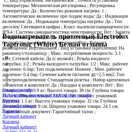
°С; Вид управления: Механическое ; Точность установки
температуры: Механическая регулировка ; Регулировка
температуры: Да ; Количество режимов нагрева: 1 ;
Автоматическое включение при подаче воды: Да ; Индикация
включения: Да ; Индикация температуры нагрева: Да ; Тип
дисплея: Светящиеся цифры ; Класс пылевлагозащищенности:
IPX4 ; Система самодиагностики неисправности: Нет ; Защита
Водонагреватель проточный Electrolux
от включения без воды: Да ; Защита от перегрева: Да ; УЗО
(устройство защитного отключения): Нет ; Вариант
Taptronic (White) Белый отзывы
размещения: Вертикальное ; Вид установки (крепления): На
раковину/столешницу ; Макс. потребляемая мощность: 3.3
0
кВт; Сетевой кабель: Да (с вилкой) ; Резьба входного
патрубка: 1/2 ; Резьба выходного патрубка: 1/2 ; Макс. рабочее
0
давление: 6 бар; Тип подключения: Нижнее ; Мин. рабочее
0
давление: 0.4 бар; Сечение кабеля питания: gt;=2,5 мм2; Тип
0
электроподключения: Стандартная розетка ; Набор крепежных
0
элементов в комплекте: Да ; Насадки в комплекте: Нет ; Вес
Оплата онлайн
товара (нетто): 0.9 кг; Высота товара: 38 см; Глубина товара:
Наличными, банковской картой или онлайн
11.5 см; Ширина товара: 23.5 см; Вес товара с упаковкой
Корзина
(брутто): 1.1 кг; Высота упаковки товара: 32 см; Глубина
Личный кабинет
упаковки товара: 9 см; Ширина упаковки товара: 24.5 см;
Корзина
Гарантийный документ: Гарантийный талон ;
Личный кабинет
Корзина
Личный кабинет