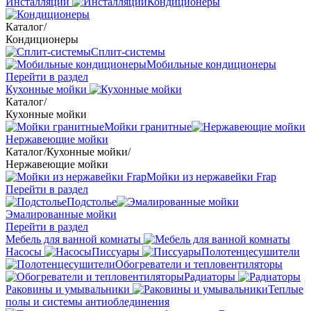
Инсталляции
Кондиционеры
Каталог
/
Кондиционеры
Сплит-системы
Мобильные кондиционеры
Перейти в раздел
Кухонные мойки
Каталог
/
Кухонные мойки
Мойки гранитные
Нержавеющие мойки
Каталог
/
Кухонные мойки
/
Нержавеющие мойки
Мойки из нержавейки Frap
Перейти в раздел
Подстолье
Эмалированные мойки
Перейти в раздел
Мебель для ванной комнаты
Насосы
Писсуары
Полотенцесушители
Обогреватели и тепловентиляторы
Радиаторы
Раковины и умывальники
Теплые
полы и системы антиоблединения