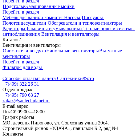
Перейти в раздел
Подстолье
Эмалированные мойки
Перейти в раздел
Мебель для ванной комнаты
Насосы
Писсуары
Полотенцесушители
Обогреватели и тепловентиляторы
Радиаторы
Раковины и умывальники
Теплые полы и системы
антиоблединения
Вентиляция и вентиляторы
Каталог
/
Вентиляция и вентиляторы
Очистители воздуха
Напольные вентиляторы
Вытяжные
вентиляторы
Перейти в раздел
Фильтры для воды
Способы оплаты
Планета Сантехники
Фото
+7(499) 322 26 31
Отдел продаж
+7(495) 790 63 27
zakaz@santechplanet.ru
E-mail адрес
Пн-Сб 09:00—18:00
График работы
МО, деревня Пирогово, ул. Совхозная улица 20с4,
Строительный рынок «УДАЧА», павильон Б-2, ряд №1
Контакты