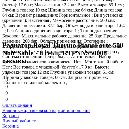
(нетто): 17.6 кг; Масса секции: 2.2 кг; Высота товара: 59.1 см;
Глубина товара: 10 см; Ширина товара: 64 см; Длина товара:
64 см; Вариант размещения: Горизонтальное ; Вид установки
(крепления): Настенная ; Межосевое расстояние: 500 мм;
Давление опрессовки: 37.5 бар; Объем воды в радиаторе: 1.64
л; Резьба присоединения радиатора: 1 ; Тип подключения:
Боковое ; Максимальное рабочее давление: 25 бар; Предельное
давление: 200 бар; Область применения: Отопление ;
Радиатор Royal Thermo PianoForte 500
Потребительский класс: Премиум ; Эффективен для помещ.
площадью до: 17 м2; Тип теплоносителя: Вода, Антифриз ;
Noir Sable - 8 секц. RTPNNS50008
Система отопления: Центральная, Автономная ; Набор
отзывы
крепежных элементов в комплекте: Нет ; Монтажный набор:
Нет ; Вес товара с упаковкой (брутто): 17.9 кг; Высота
упаковки товара: 12 см; Глубина упаковки товара: 61 см;
0
Ширина упаковки товара: 66 см; Защита от протечек:
0
Полностью стальной коллектор ;
0
0
0
Оплата онлайн
Наличными, банковской картой или онлайн
Корзина
Личный кабинет
Корзина