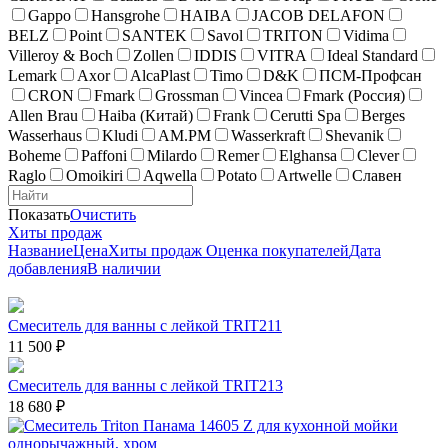
Gappo
Hansgrohe
HAIBA
JACOB DELAFON
BELZ
Point
SANTEK
Savol
TRITON
Vidima
Villeroy & Boch
Zollen
IDDIS
VITRA
Ideal Standard
Lemark
Axor
AlcaPlast
Timo
D&K
ПСМ-Профсан
CRON
Fmark
Grossman
Vincea
Fmark (Россия)
Allen Brau
Haiba (Китай)
Frank
Cerutti Spa
Berges
Wasserhaus
Kludi
AM.PM
Wasserkraft
Shevanik
Boheme
Paffoni
Milardo
Remer
Elghansa
Clever
Raglo
Omoikiri
Aqwella
Potato
Artwelle
Славен
Показать
Очистить
Хиты продаж
Название
Цена
Хиты продаж
Оценка покупателей
Дата
добавления
В наличии
Смеситель для ванны с лейкой TRIT211
11 500
₽
Смеситель для ванны с лейкой TRIT213
18 680
₽