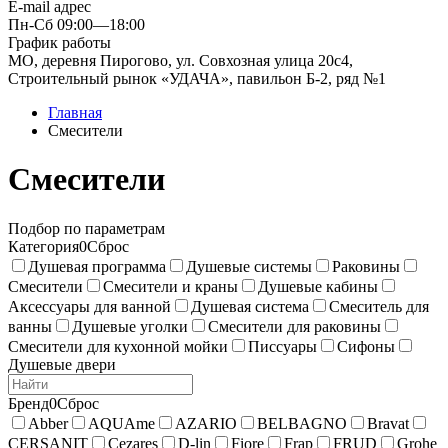
E-mail адрес
Пн-Сб 09:00—18:00
График работы
МО, деревня Пирогово, ул. Совхозная улица 20с4,
Строительный рынок «УДАЧА», павильон Б-2, ряд №1
Главная
Смесители
Смесители
Подбор по параметрам
Категория
0
Сброс
Душевая программа
Душевые системы
Раковины
Смесители
Смесители и краны
Душевые кабины
Аксессуары для ванной
Душевая система
Смеситель для
ванны
Душевые уголки
Смесители для раковины
Смесители для кухонной мойки
Писсуары
Сифоны
Душевые двери
Бренд
0
Сброс
Abber
AQUAme
AZARIO
BELBAGNO
Bravat
CERSANIT
Cezares
D-lin
Fiore
Frap
FRUD
Grohe