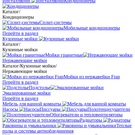
Инсталляции
Кондиционеры
Каталог
/
Кондиционеры
Сплит-системы
Мобильные кондиционеры
Перейти в раздел
Кухонные мойки
Каталог
/
Кухонные мойки
Мойки гранитные
Нержавеющие мойки
Каталог
/
Кухонные мойки
/
Нержавеющие мойки
Мойки из нержавейки Frap
Перейти в раздел
Подстолье
Эмалированные мойки
Перейти в раздел
Мебель для ванной комнаты
Насосы
Писсуары
Полотенцесушители
Обогреватели и тепловентиляторы
Радиаторы
Раковины и умывальники
Теплые
полы и системы антиоблединения