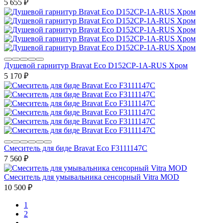
5 655
₽
Душевой гарнитур Bravat Eco D152CP-1A-RUS Хром
5 170
₽
Смеситель для биде Bravat Eco F3111147C
7 560
₽
Смеситель для умывальника сенсорный Vitra MOD
10 500
₽
1
2
...