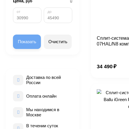
Цена,
руб
от
до
Сплит-система 
Показать
Очистить
07HAL/N8 ком
34 490
₽
Доставка по всей
России
Оплата онлайн
Мы находимся в
Москве
В течении суток