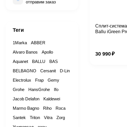
отправим заказ
Сплит-система
Теги
Ballu iGreen 
комплект
1Marka
ABBER
Alvaro Banos
Apollo
30 990
₽
Aquanet
BALLU
BAS
BELBAGNO
Cersanit
D-Lin
Electrolux
Frap
Gemy
Grohe
HansGrohe
Ifo
Jacob Delafon
Kaldewei
Marmo Bagno
Riho
Roca
Santek
Triton
Vitra
Zorg
Универсал
озон