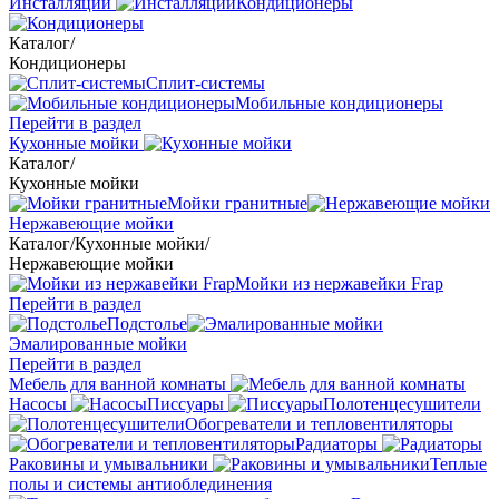
Инсталляции
Кондиционеры
Каталог
/
Кондиционеры
Сплит-системы
Мобильные кондиционеры
Перейти в раздел
Кухонные мойки
Каталог
/
Кухонные мойки
Мойки гранитные
Нержавеющие мойки
Каталог
/
Кухонные мойки
/
Нержавеющие мойки
Мойки из нержавейки Frap
Перейти в раздел
Подстолье
Эмалированные мойки
Перейти в раздел
Мебель для ванной комнаты
Насосы
Писсуары
Полотенцесушители
Обогреватели и тепловентиляторы
Радиаторы
Раковины и умывальники
Теплые
полы и системы антиоблединения