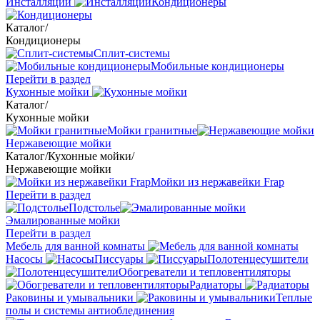
Инсталляции
Кондиционеры
Каталог
/
Кондиционеры
Сплит-системы
Мобильные кондиционеры
Перейти в раздел
Кухонные мойки
Каталог
/
Кухонные мойки
Мойки гранитные
Нержавеющие мойки
Каталог
/
Кухонные мойки
/
Нержавеющие мойки
Мойки из нержавейки Frap
Перейти в раздел
Подстолье
Эмалированные мойки
Перейти в раздел
Мебель для ванной комнаты
Насосы
Писсуары
Полотенцесушители
Обогреватели и тепловентиляторы
Радиаторы
Раковины и умывальники
Теплые
полы и системы антиоблединения