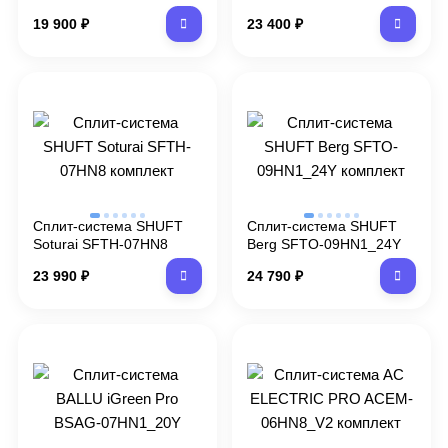
комплект
07HN8 комплект
19 900
₽
23 400
₽
охлаждение/обогрев/
осушение
Сплит-система SHUFT
Сплит-система SHUFT
Soturai SFTH-07HN8
Berg SFTO-09HN1_24Y
комплект
комплект
23 990
₽
24 790
₽