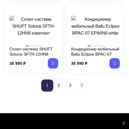
Сплит-система SHUFT
Кондиционер мобильный
Soturai SFTH-12HN8
Ballu Eclipse BPAC-07
комплект
EPW/N6 white
36 990
₽
36 990
₽
1
2
3