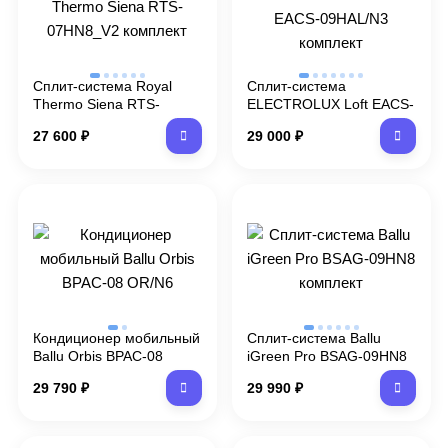
Сплит-система Royal
Сплит-система
Thermo Siena RTS-
ELECTROLUX Loft EACS-
07HN8_V2 комплект
09HAL/N3 комплект
27 600
₽
29 000
₽
Кондиционер мобильный
Сплит-система Ballu
Ballu Orbis BPAC-08
iGreen Pro BSAG-09HN8
OR/N6
комплект
29 790
₽
29 990
₽