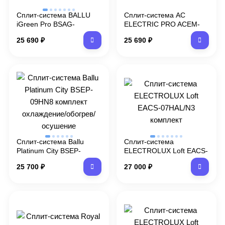
Сплит-система BALLU
Сплит-система AC
iGreen Pro BSAG-
ELECTRIC PRO ACEM-
07HN1_20Y
06HN8_V2 комплект
25 690
₽
25 690
₽
Сплит-система Ballu
Сплит-система
Platinum City BSEP-
ELECTROLUX Loft EACS-
09HN8 комплект
07HAL/N3 комплект
25 700
₽
27 000
₽
охлаждение/обогрев/
осушение