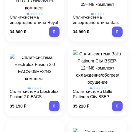
Сплит-система
Сплит-система
инверторного типа Royal
инверторного типа Ballu
Thermo Diamond DC
iGreen Pro DC BSAGI-
34 800
₽
34 990
₽
RTDI-07HN8/Wi-Fi
09HN8 комплект
комплект
Сплит-система Electrolux
Сплит-система Ballu
Fusion 2.0 EACS-
Platinum City BSEP-
09HF2/N3 комплект
12HN8 комплект
35 190
₽
35 220
₽
охлаждение/обогрев/
осушение