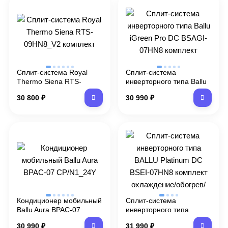
Сплит-система Royal
Сплит-система
Thermo Siena RTS-
инверторного типа Ballu
09HN8_V2 комплект
iGreen Pro DC BSAGI-
30 800
₽
30 990
₽
07HN8 комплект
Кондиционер мобильный
Сплит-система
Ballu Aura BPAC-07
инверторного типа
CP/N1_24Y
BALLU Platinum DC BSEI-
30 990
₽
31 990
₽