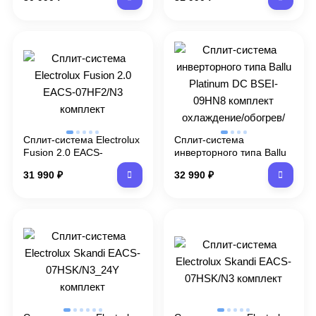
07HN8 комплект
охлаждение/обогрев/
осушение
Сплит-система Electrolux
Сплит-система
Fusion 2.0 EACS-
инверторного типа Ballu
07HF2/N3 комплект
Platinum DC BSEI-09HN8
31 990
₽
32 990
₽
комплект охлаждение/
обогрев/осушение