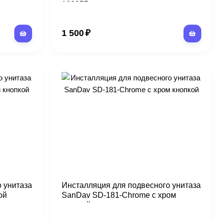
160057
1 500
₽
 унитаза
Инсталляция для подвесного унитаза
ой
SanDav SD-181-Chrome с хром
кнопкой