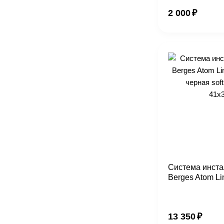
2 000
₽
Система инста
Berges Atom Li
смыва, черная 
глянец, 41x37.
13 350
₽