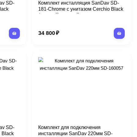
av SD-
Комплект инсталляция SanDav SD-
lack
181-Chrome с унитазом Cerchio Black
(круглый), черный
34 800
₽
av SD-
Комплект для подключения
 Black
инсталляции SanDav 220мм SD-