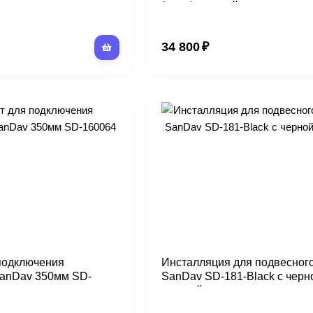
(овал), черный
34 800
₽
подключения
Инсталляция для подвесного
SanDav 350мм SD-
SanDav SD-181-Black с черн
кнопкой