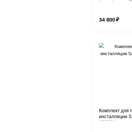
(конус) черный
34 800
₽
Комплект для 
инсталляции 
160064