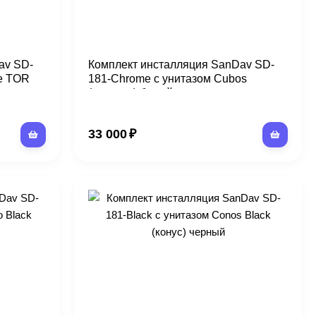
av SD-
Комплект инсталляция SanDav SD-
e TOR
181-Chrome с унитазом Cubos
(квадрат) белый
33 000
₽