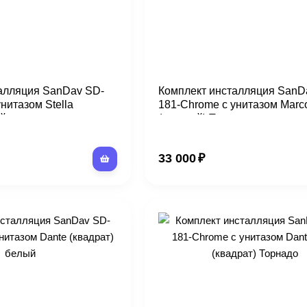
алляция SanDav SD-
Комплект инсталляция SanD
нитазом Stella
181-Chrome с унитазом Marco
ый
(круглый) Торнадо
33 000
₽