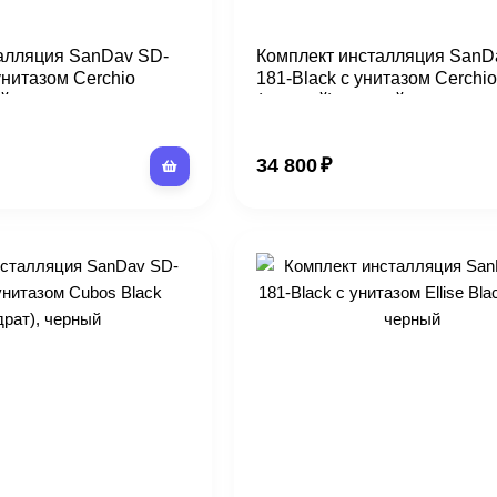
алляция SanDav SD-
Комплект инсталляция SanD
унитазом Cerchio
181-Black с унитазом Cerchio
ый
(круглый), черный
34 800
₽