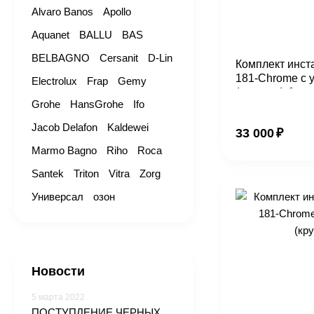
Alvaro Banos
Apollo
Aquanet
BALLU
BAS
BELBAGNO
Cersanit
D-Lin
Комплект инст
181-Chrome с 
Electrolux
Frap
Gemy
(квадрат) белы
Grohe
HansGrohe
Ifo
Jacob Delafon
Kaldewei
33 000
₽
Marmo Bagno
Riho
Roca
Santek
Triton
Vitra
Zorg
Универсал
озон
Новости
5 марта 2022
ПОСТУПЛЕНИЕ ЧЕРНЫХ