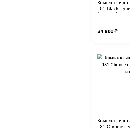
Комплект инст
181-Black с ун
(квадрат), чер
34 800
₽
Комплект инст
181-Chrome с 