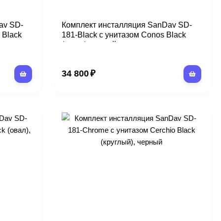
av SD-
Комплект инсталляция SanDav SD-
 Black
181-Black с унитазом Conos Black
(конус) черный
34 800
₽