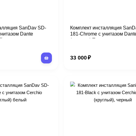
алляция SanDav SD-
Комплект инсталляция SanD
унитазом Dante
181-Chrome с унитазом Dant
й
(квадрат) Торнадо
33 000
₽