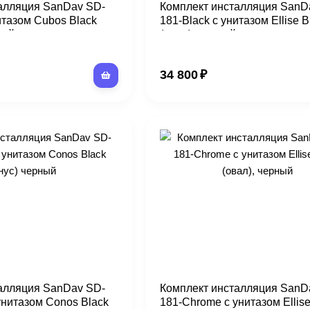
алляция SanDav SD-
Комплект инсталляция SanD
итазом Cubos Black
181-Black с унитазом Ellise B
ный
(овал), черный
34 800
₽
алляция SanDav SD-
Комплект инсталляция SanD
унитазом Conos Black
181-Chrome с унитазом Ellise