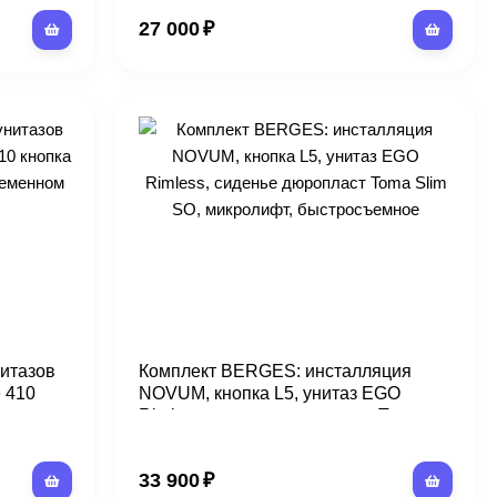
27 000
₽
итазов
Комплект BERGES: инсталляция
 410
NOVUM, кнопка L5, унитаз EGO
, в
Rimless, сиденье дюропласт Toma
Slim SO, микролифт, быстросъемное
33 900
₽