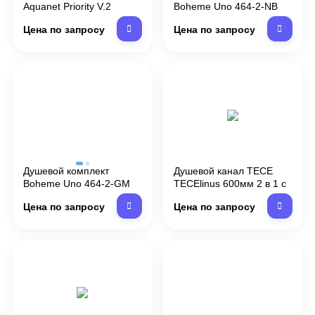
Aquanet Priority V.2
Boheme Uno 464-2-NB
Priority 5.31013-31
nikel brush цвет сталь, 1
Цена по запросу
Цена по запросу
черный матовый
режим
Душевой комплект
Душевой канал TECE
Boheme Uno 464-2-GM
TECElinus 600мм 2 в 1 с
gun metall цвет сталь, 1
основой для плитки "tile"
Цена по запросу
Цена по запросу
режим
и панелью "steel"