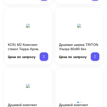
ПД4/D58
КС91 М2 Комплект
Душевая ширма TRITON
стекол Терра-Хром,
Ультра 80х80 без
90*90, квад. КН
поддона прозрачное
Цена по запросу
Цена по запросу
(Ограждения)
стекло /2 части/КС56(1)/
КН8(1)
Душевой комплект
Душевой комплект