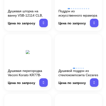
Душевая шторка на
Поддон из
ванну VSB-12114 CLB,
искусственного мрамора
1140*1400 черный ,
Belbagno TRAY-MR-UNO-
Цена по запросу
Цена по запросу
стекло прозрачное
A-90-35-NERO-CR
Душевая перегородка
Душевой поддон из
Veconi Korato KR77B-
стеклокомпозита Cezares
120-01-C8 120 см,
Tray SMC 90x90 TRAY-
Цена по запросу
Цена по запросу
профиль матовый
SMC-A-90-550-150-W
черный
Белый