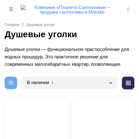
Главная
Душевые уголки
Душевые уголки
Душевые уголки — функциональное приспособление для
водных процедур. Это практичное решение для
современных малогабаритных квартир, позволяющее
освободить пространство ванной комнаты для установки, к
примеру, стиральной машинки.
В наличии
Преимущества изделий
Одно из основных преимуществ — невысокие цены на
душевые уголки в сравнении со стоимостью, к примеру,
акриловых ванн. Кроме того, нужно упомянуть и другие
плюсы: