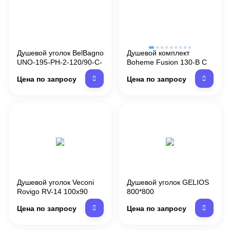
Душевой уголок BelBagno
Душевой комплект
UNO-195-PН-2-120/90-C-
Boheme Fusion 130-B С
Cr
ВНУТРЕННЕЙ ЧАСТЬЮ,
Цена по запросу
Цена по запросу
чёрный, цвет черный
Душевой уголок Veconi
Душевой уголок GELIOS
Rovigo RV-14 100x90
800*800
Цена по запросу
Цена по запросу