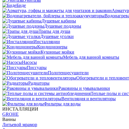
Унитазы
Биде
Арматур
Водонагрева
Душевые кабины
Душевые поддоны
Трапы для душа
Душевые уголки
Инсталляции
Кондиционеры
Кухонные мойки
Мебель для ванной комнаты
Насосы
Писсуары
Полотенцесушители
Обогреватели и тепловен
Радиаторы
Раковины и умывальники
Теплые полы и си
Вентиляция и вентиляторы
Фильтры для воды
ИНСТАЛЛЯЦИИ
GROHE
Ванны
Литьевой мрамор