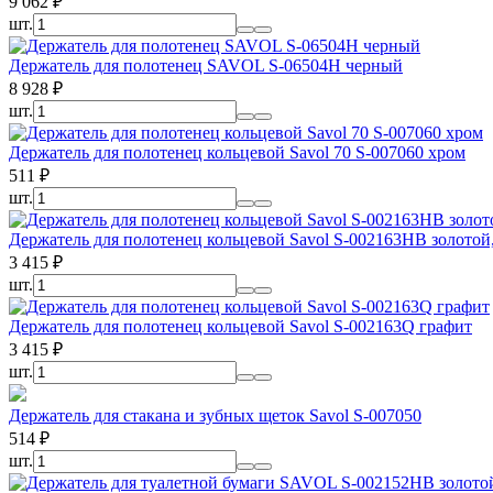
9 062
₽
шт.
Держатель для полотенец SAVOL S-06504H черный
8 928
₽
шт.
Держатель для полотенец кольцевой Savol 70 S-007060 хром
511
₽
шт.
Держатель для полотенец кольцевой Savol S-002163HB золотой
3 415
₽
шт.
Держатель для полотенец кольцевой Savol S-002163Q графит
3 415
₽
шт.
Держатель для стакана и зубных щеток Savol S-007050
514
₽
шт.