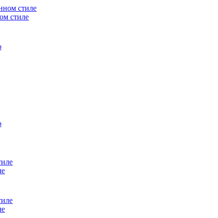
ном стиле
ле
ле