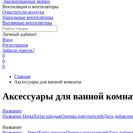
Эмалированные мойки
Вентиляция и вентиляторы
Очистители воздуха
Напольные вентиляторы
Вытяжные вентиляторы
Личный кабинет
Вход
Регистрация
Забыли пароль?
0
0
0
Главная
Аксессуары для ванной комнаты
Аксессуары для ванной комн
Название
Название
Цена
Хиты продаж
Оценка покупателей
Дата добавле
Название
Название
Цена
Хиты продаж
Оценка покупателей
Дата добав