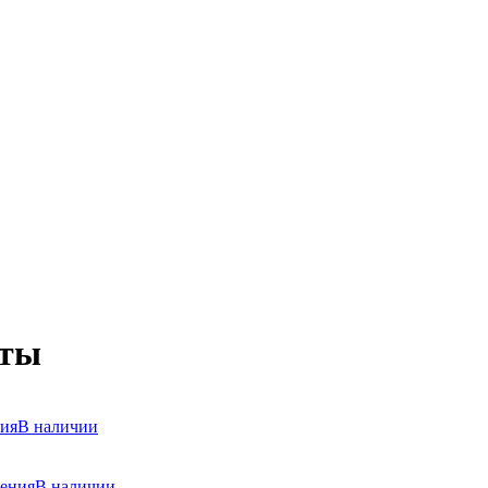
аты
ния
В наличии
ления
В наличии