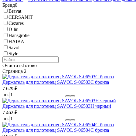
Бренд
0
Bravat
CERSANIT
Cezares
D-lin
Hansgrohe
HAIBA
Savol
Style
Очистить
Готово
Страница 2
Держатель для полотенец SAVOL S-06503C бронза
7 629
₽
шт.
Держатель для полотенец SAVOL S-06503H черный
7 462
₽
шт.
Держатель для полотенец SAVOL S-06504C бронза